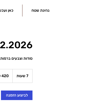
נהיגת שטח
כאן ועכש
14.2.2026 |
סודות וצבעים ברמות 
420
שקלים
7 שעות
7
חדשים
ש
ע
ו
לביצוע הזמנה
ת